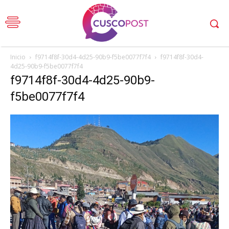
Inicio
f9714f8f-30d4-4d25-90b9-f5be0077f7f4
f9714f8f-30d4-
4d25-90b9-f5be0077f7f4
f9714f8f-30d4-4d25-90b9-
f5be0077f7f4