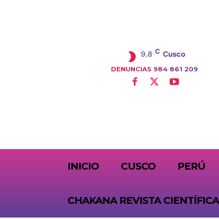
C
9.8
Cusco
DENUNCIAS 984 861 209
SUBSCRIBE
INICIO
CUSCO
PERÚ
CHAKANA REVISTA CIENTÍFICA