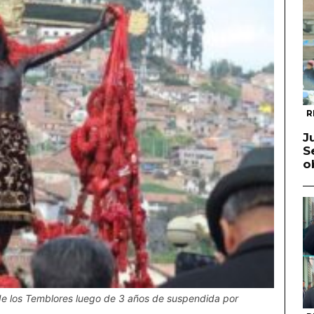
R
J
S
o
de los Temblores luego de 3 años de suspendida por