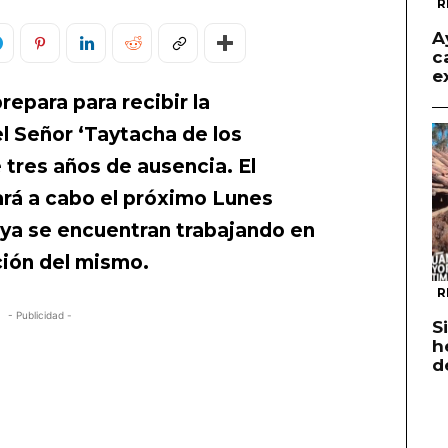
R
A
c
e
repara para recibir la
el Señor ‘Taytacha de los
tres años de ausencia. El
vará a cabo el próximo Lunes
 ya se encuentran trabajando en
ción del mismo.
R
- Publicidad -
S
h
d