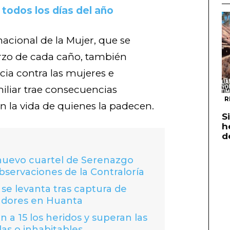
 todos los días del año
nacional de la Mujer, que se
zo de cada caño, también
cia contra las mujeres e
iliar trae consecuencias
R
en la vida de quienes la padecen.
S
h
d
 nuevo cuartel de Serenazgo
bservaciones de la Contraloría
se levanta tras captura de
adores en Huanta
 a 15 los heridos y superan las
das o inhabitables