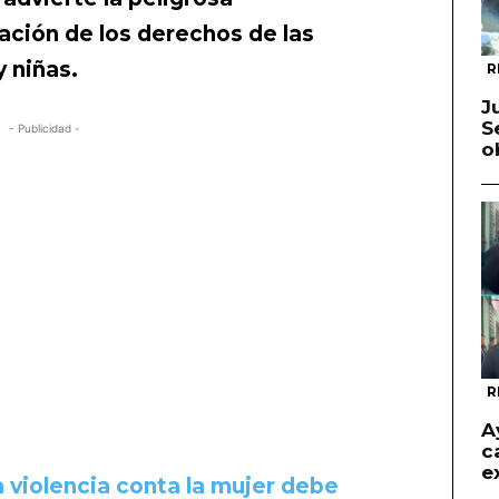
ración de los derechos de las
 niñas.
R
J
S
- Publicidad -
o
R
A
c
e
a violencia conta la mujer debe