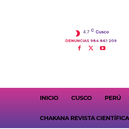
C
4.7
Cusco
DENUNCIAS 984 861 209
SUBSCRIBE
INICIO
CUSCO
PERÚ
CHAKANA REVISTA CIENTÍFICA