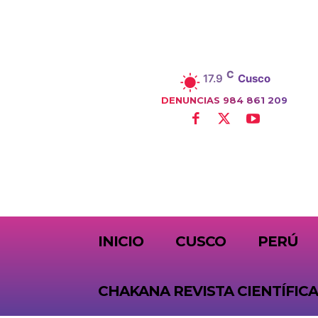
C
17.9
Cusco
DENUNCIAS 984 861 209
SUBSCRIBE
INICIO
CUSCO
PERÚ
CHAKANA REVISTA CIENTÍFICA