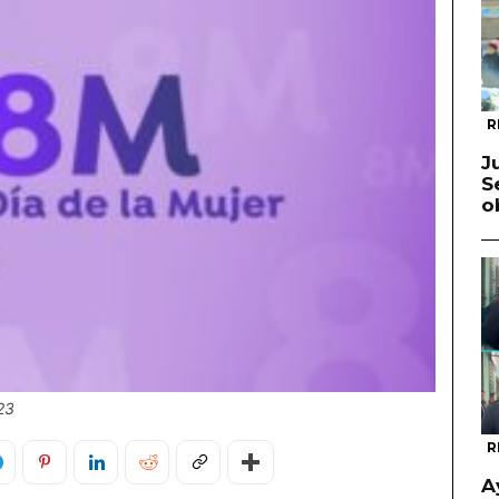
R
J
S
o
23
R
A