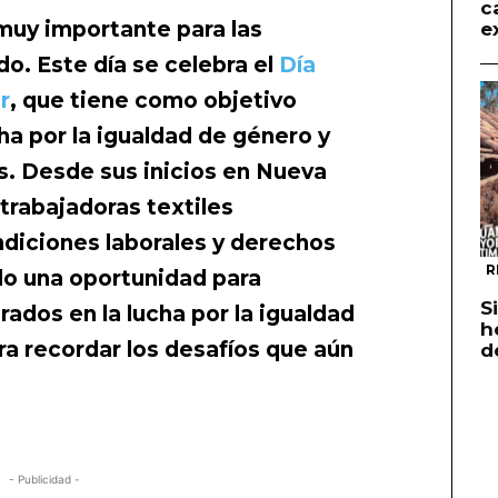
c
 muy importante para las
e
o. Este día se celebra el
Día
r
, que tiene como objetivo
ha por la igualdad de género y
s. Desde sus inicios en Nueva
 trabajadoras textiles
diciones laborales y derechos
R
ido una oportunidad para
S
rados en la lucha por la igualdad
h
a recordar los desafíos que aún
d
ía Internacional de la Mujer 8 de
- Publicidad -