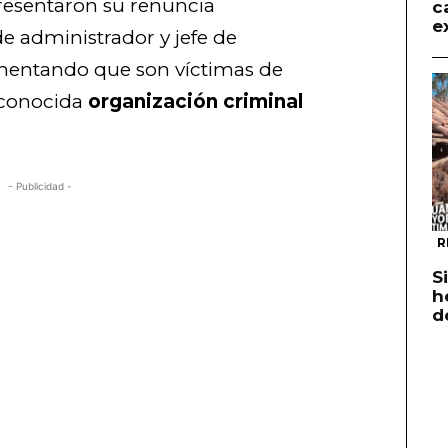
presentaron su renuncia
c
e
de administrador y jefe de
entando que son víctimas de
a conocida
organización criminal
- Publicidad -
R
S
h
d