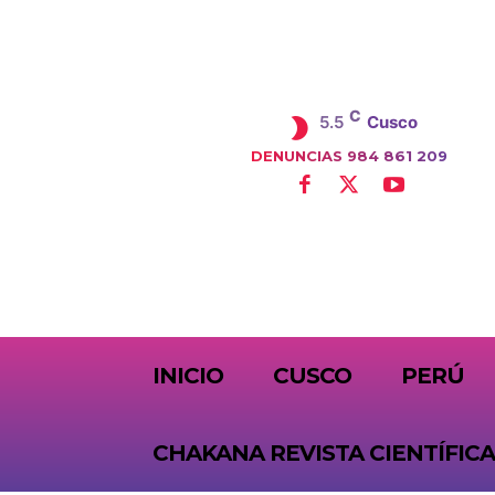
C
5.5
Cusco
DENUNCIAS 984 861 209
SUBSCRIBE
INICIO
CUSCO
PERÚ
CHAKANA REVISTA CIENTÍFICA