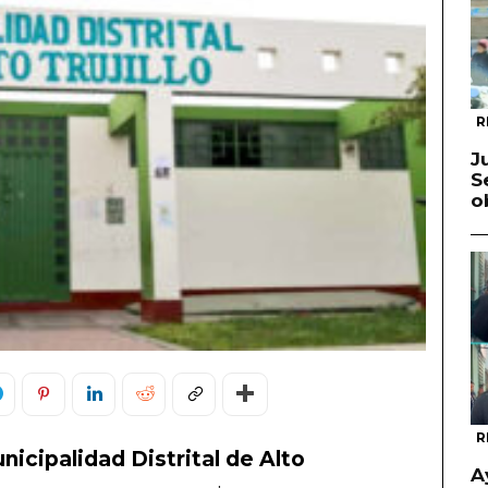
R
J
S
o
R
nicipalidad Distrital de Alto
A