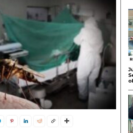
R
J
S
o