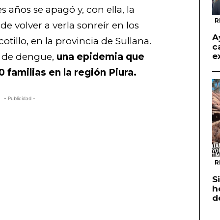
s años se apagó y, con ella, la
R
e volver a verla sonreír en los
A
illo, en la provincia de Sullana.
c
a de dengue,
una epidemia que
e
0 familias en la región Piura.
- Publicidad -
R
S
h
d