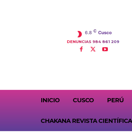
C
6.8
Cusco
DENUNCIAS 984 861 209
SUBSCRIBE
INICIO
CUSCO
PERÚ
CHAKANA REVISTA CIENTÍFICA