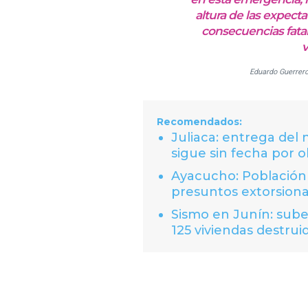
altura de las expect
consecuencias fatal
v
Eduardo Guerrero,
Recomendados:
Juliaca: entrega del
sigue sin fecha por o
Ayacucho: Población 
presuntos extorsion
Sismo en Junín: suben
125 viviendas destrui