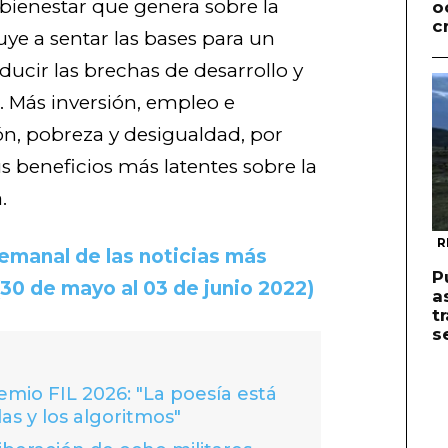
l bienestar que genera sobre la
o
c
ye a sentar las bases para un
ducir las brechas de desarrollo y
. Más inversión, empleo e
ón, pobreza y desigualdad, por
 beneficios más latentes sobre la
.
R
emanal de las noticias más
P
30 de mayo al 03 de junio 2022)
a
t
s
io FIL 2026: "La poesía está
las y los algoritmos"