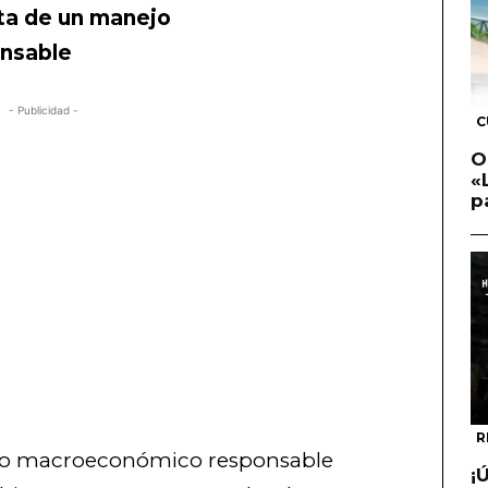
ita de un manejo
nsable
- Publicidad -
C
O
«
p
R
jo macroeconómico responsable
¡