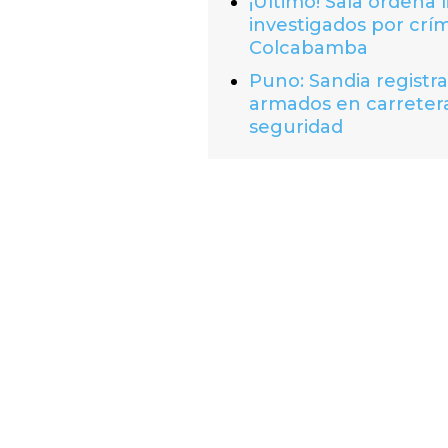
¡Último! Sala ordena 
investigados por crí
Colcabamba
Puno: Sandia registr
armados en carretera
seguridad