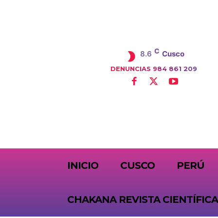
C
8.6
Cusco
DENUNCIAS 984 861 209
SUBSCRIBE
INICIO
CUSCO
PERÚ
CHAKANA REVISTA CIENTÍFICA