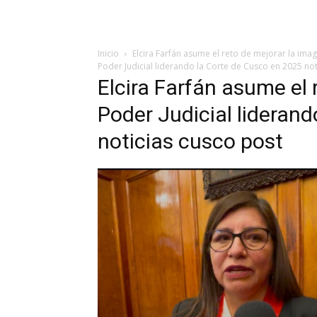
Inicio
Elcira Farfán asume el reto de mejorar la ima
Poder Judicial liderando la Corte de Cusco en 2025 not
Elcira Farfán asume el 
Poder Judicial lideran
noticias cusco post