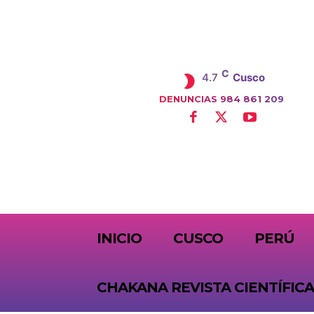
C
4.7
Cusco
DENUNCIAS 984 861 209
SUBSCRIBE
INICIO
CUSCO
PERÚ
CHAKANA REVISTA CIENTÍFICA