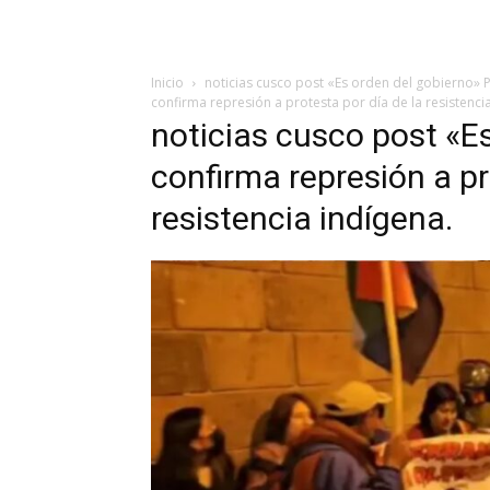
Inicio
noticias cusco post «Es orden del gobierno» Po
confirma represión a protesta por día de la resistenci
noticias cusco post «Es
confirma represión a pr
resistencia indígena.