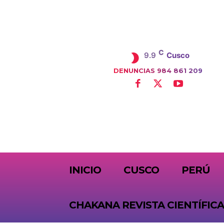
C
9.9
Cusco
DENUNCIAS 984 861 209
SUBSCRIBE
INICIO
CUSCO
PERÚ
CHAKANA REVISTA CIENTÍFICA