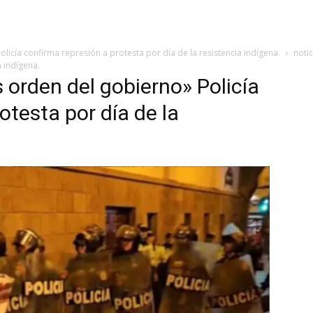
licía confirma represión a protesta por día de la resistencia indígena.
noti
a indígena.
 orden del gobierno» Policía
otesta por día de la