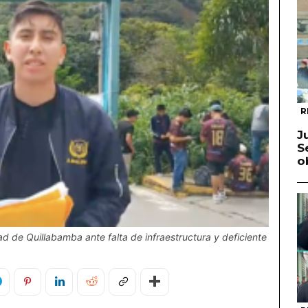
R
J
S
o
ad de Quillabamba ante falta de infraestructura y deficiente