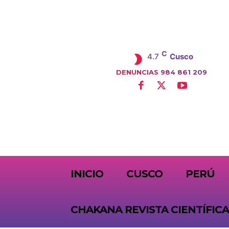
C
4.7
Cusco
DENUNCIAS 984 861 209
SUBSCRIBE
INICIO
CUSCO
PERÚ
CHAKANA REVISTA CIENTÍFICA