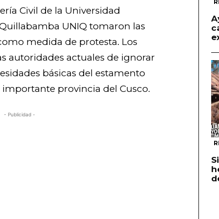
R
ría Civil de la Universidad
A
e Quillabamba UNIQ tomaron las
c
e
 como medida de protesta. Los
as autoridades actuales de ignorar
esidades básicas del estamento
a importante provincia del Cusco.
- Publicidad -
R
S
h
d