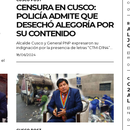
c
CENSURA EN CUSCO:
0
POLICÍA ADMITE QUE
DESECHÓ ALEGORÍA POR
R
A
SU CONTENIDO
L
Alcalde Cusco y General PNP expresaron su
indignación por la presencia de letras “CTM-D1N4”...
E
18/06/2024
m
 el
0
C
2
E
r
0