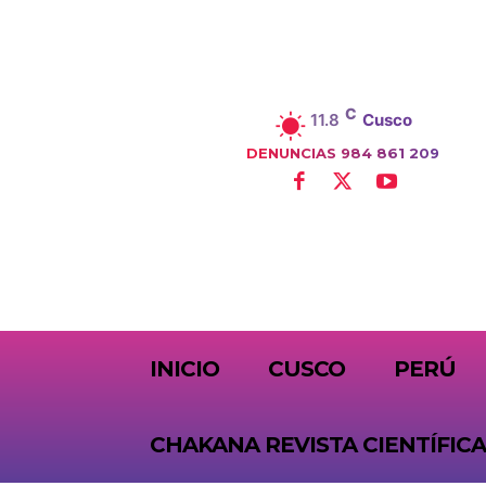
C
11.8
Cusco
DENUNCIAS 984 861 209
SUBSCRIBE
INICIO
CUSCO
PERÚ
CHAKANA REVISTA CIENTÍFICA