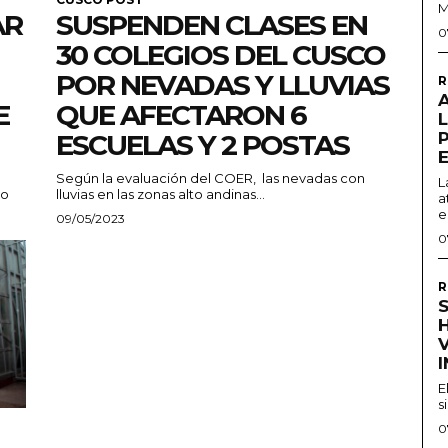
M
AR
SUSPENDEN CLASES EN
0
30 COLEGIOS DEL CUSCO
POR NEVADAS Y LLUVIAS
R
E
QUE AFECTARON 6
ESCUELAS Y 2 POSTAS
Según la evaluación del COER, las nevadas con
L
io
lluvias en las zonas alto andinas...
a
e
09/05/2023
0
R
S
H
E
s
0