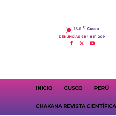
C
18.9
Cusco
DENUNCIAS 984 861 209
SUBSCRIBE
INICIO
CUSCO
PERÚ
CHAKANA REVISTA CIENTÍFICA