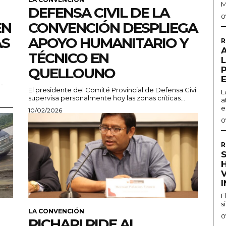
M
DEFENSA CIVIL DE LA
0
EN
CONVENCIÓN DESPLIEGA
AS
APOYO HUMANITARIO Y
R
TÉCNICO EN
QUELLOUNO
..
El presidente del Comité Provincial de Defensa Civil
L
supervisa personalmente hoy las zonas críticas...
a
e
10/02/2026
0
R
S
H
E
s
LA CONVENCIÓN
0
PICHARI PIDE AL