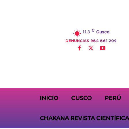
C
11.3
Cusco
DENUNCIAS 984 861 209
SUBSCRIBE
INICIO
CUSCO
PERÚ
CHAKANA REVISTA CIENTÍFICA