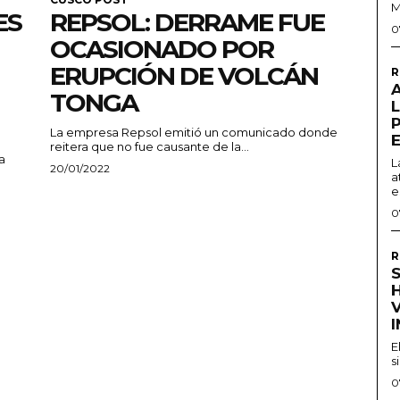
M
ES
REPSOL: DERRAME FUE
0
OCASIONADO POR
ERUPCIÓN DE VOLCÁN
R
TONGA
La empresa Repsol emitió un comunicado donde
reitera que no fue causante de la...
a
L
20/01/2022
a
e
0
R
S
H
E
s
0