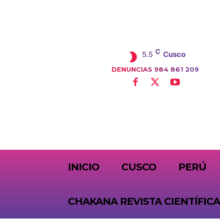
C
5.5
Cusco
DENUNCIAS 984 861 209
SUBSCRIBE
INICIO
CUSCO
PERÚ
CHAKANA REVISTA CIENTÍFICA