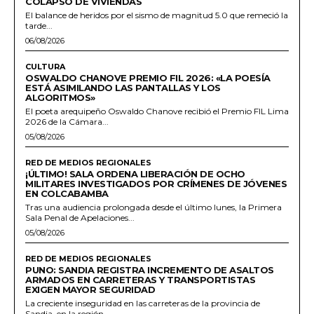
COLAPSO DE VIVIENDAS
El balance de heridos por el sismo de magnitud 5.0 que remeció la
tarde...
06/08/2026
CULTURA
OSWALDO CHANOVE PREMIO FIL 2026: «LA POESÍA
ESTÁ ASIMILANDO LAS PANTALLAS Y LOS
ALGORITMOS»
El poeta arequipeño Oswaldo Chanove recibió el Premio FIL Lima
2026 de la Cámara...
05/08/2026
RED DE MEDIOS REGIONALES
¡ÚLTIMO! SALA ORDENA LIBERACIÓN DE OCHO
MILITARES INVESTIGADOS POR CRÍMENES DE JÓVENES
EN COLCABAMBA
Tras una audiencia prolongada desde el último lunes, la Primera
Sala Penal de Apelaciones...
05/08/2026
RED DE MEDIOS REGIONALES
PUNO: SANDIA REGISTRA INCREMENTO DE ASALTOS
ARMADOS EN CARRETERAS Y TRANSPORTISTAS
EXIGEN MAYOR SEGURIDAD
La creciente inseguridad en las carreteras de la provincia de
Sandia, en la región...