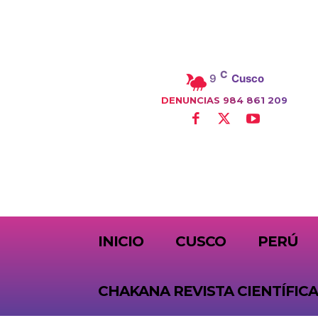
C
9
Cusco
DENUNCIAS 984 861 209
SUBSCRIBE
INICIO
CUSCO
PERÚ
CHAKANA REVISTA CIENTÍFICA