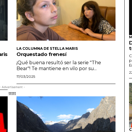
M
D
t
LA COLUMNA DE STELLA MARIS
aris
Orquestado frenesí
C
p
¡Qué buena resultó ser la serie "The
E
Bear"! Te mantiene en vilo por su...
2
17/03/2025
- Advertisement -
ttttt
C