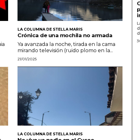
C
p
i
L
d
LA COLUMNA DE STELLA MARIS
d
Crónica de una mochila no armada
3
ia
Ya avanzada la noche, tirada en la cama
mirando televisión (ruido plomo en la...
21/01/2025
LA COLUMNA DE STELLA MARIS
s
No vive ya nadie en el Cusco