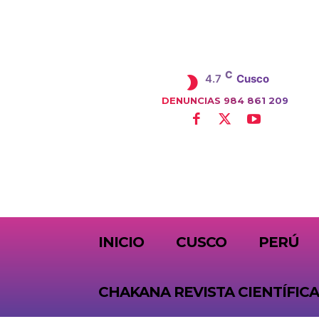
C
4.7
Cusco
DENUNCIAS 984 861 209
SUBSCRIBE
INICIO
CUSCO
PERÚ
CHAKANA REVISTA CIENTÍFICA