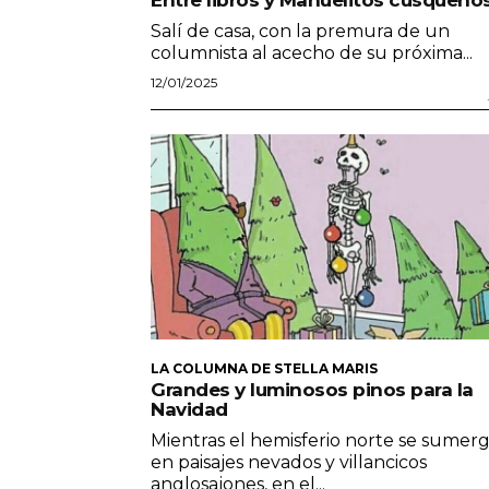
Salí de casa, con la premura de un
columnista al acecho de su próxima...
12/01/2025
LA COLUMNA DE STELLA MARIS
Grandes y luminosos pinos para la
Navidad
Mientras el hemisferio norte se sumer
en paisajes nevados y villancicos
anglosajones, en el...