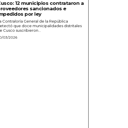
usco: 12 municipios contrataron a
roveedores sancionados e
mpedidos por ley
a Contraloría General de la República
etectó que doce municipalidades distritales
e Cusco suscribieron...
0/03/2026