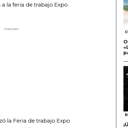
a la feria de trabajo Expo
- Publicidad -
C
O
«
p
R
zó la Feria de trabajo Expo
¡