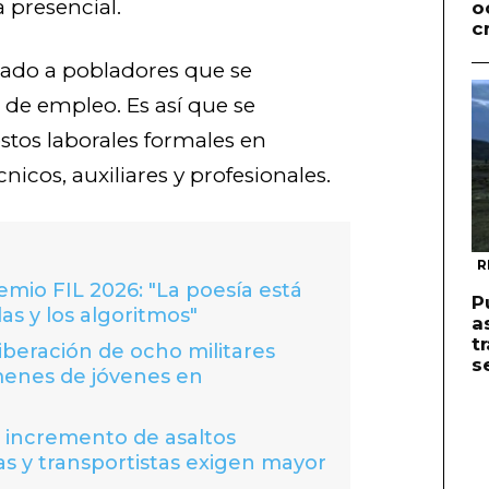
 presencial.
o
c
cado a pobladores que se
de empleo. Es así que se
stos laborales formales en
cnicos, auxiliares y profesionales.
R
io FIL 2026: "La poesía está
P
las y los algoritmos"
a
t
liberación de ocho militares
s
menes de jóvenes en
a incremento de asaltos
s y transportistas exigen mayor