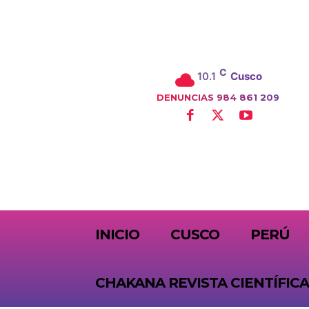
C
10.1
Cusco
DENUNCIAS 984 861 209
SUBSCRIBE
INICIO
CUSCO
PERÚ
CHAKANA REVISTA CIENTÍFICA