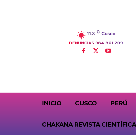
C
11.3
Cusco
DENUNCIAS 984 861 209
SUBSCRIBE
INICIO
CUSCO
PERÚ
CHAKANA REVISTA CIENTÍFICA