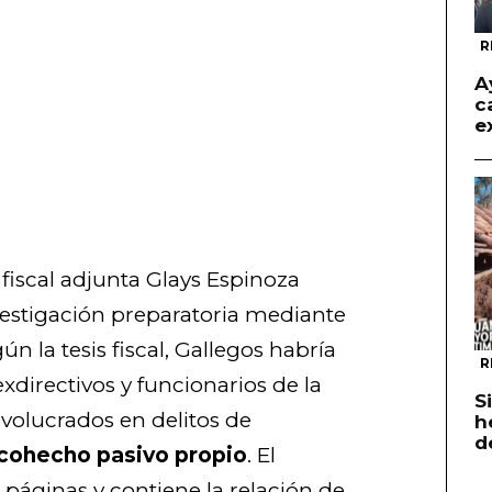
R
A
c
e
 fiscal adjunta Glays Espinoza
vestigación preparatoria mediante
ún la tesis fiscal, Gallegos habría
R
exdirectivos y funcionarios de la
S
volucrados en delitos de
h
d
 cohecho pasivo propio
. El
 páginas y contiene la relación de