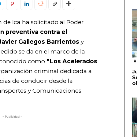
 de Ica ha solicitado al Poder
n preventiva contra el
avier Gallegos Barrientos
y
 pedido se da en el marco de la
so conocido como
“Los Acelerados
R
ganización criminal dedicada a
J
S
ncias de conducir desde la
o
ransportes y Comunicaciones
- Publicidad -