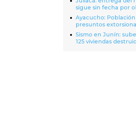
Juliaca: entrega del
sigue sin fecha por o
Ayacucho: Población 
presuntos extorsion
Sismo en Junín: suben
125 viviendas destrui