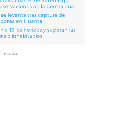
 nuevo cuartel de Serenazgo
bservaciones de la Contraloría
se levanta tras captura de
adores en Huanta
 a 15 los heridos y superan las
das o inhabitables
- Publicidad -