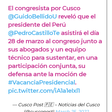
El congresista por Cusco
@GuidoBellidoU
reveló que el
presidente del Perú
@PedroCastilloTe
asistirá el día
28 de marzo al congreso junto a
sus abogados y un equipo
técnico para sustentar, en una
participación conjunta, su
defensa ante la moción de
#VacanciaPresidencial
.
pic.twitter.com/iA1a1eIxl1
— Cusco Post 🇵🇪 – Noticias del Cusco
(@cuscopost)
March 25, 2022