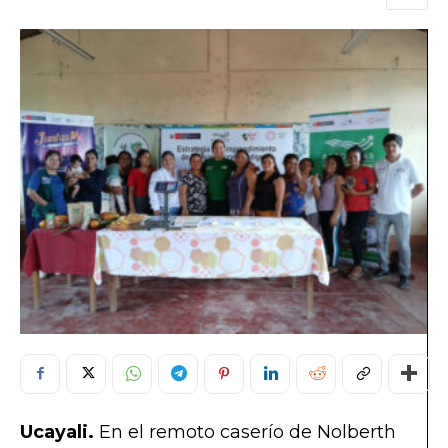
Ucayali.
En el remoto caserío de Nolberth