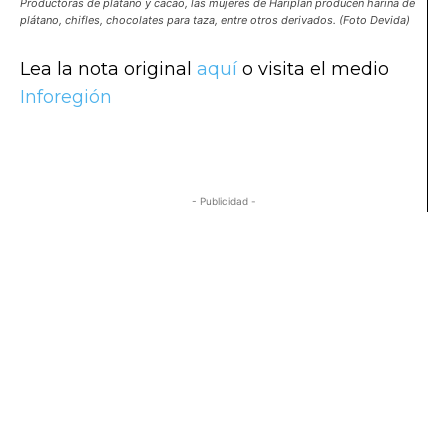
Productoras de plátano y cacao, las mujeres de Hariplan producen harina de
plátano, chifles, chocolates para taza, entre otros derivados. (Foto Devida)
Lea la nota original
aquí
o visita el medio
Inforegión
- Publicidad -