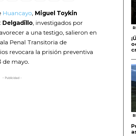
e
Huancayo
,
Miguel Toykin
Delgadillo
, investigados por
R
avorecer a una testigo, salieron en
¡
ala Penal Transitoria de
o
c
os revocara la prisión preventiva
3 de mayo.
- Publicidad -
R
P
a