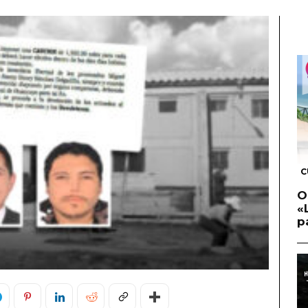
C
O
«
p