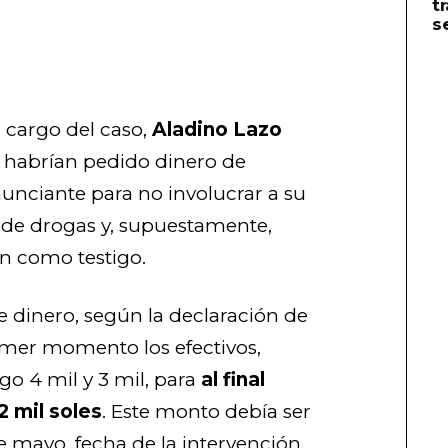
t
s
a cargo del caso,
Aladino Lazo
s habrían pedido dinero de
unciante para no involucrar a su
o de drogas y, supuestamente,
ón como testigo.
de dinero, según la declaración de
imer momento los efectivos,
ego 4 mil y 3 mil, para
al final
 mil soles
. Este monto debía ser
e mayo, fecha de la intervención