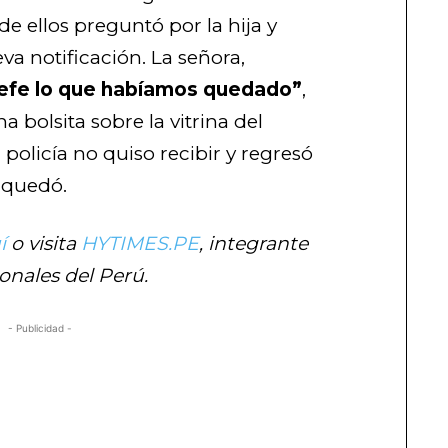
 de ellos preguntó por la hija y
va notificación. La señora,
 jefe lo que habíamos quedado”
,
a bolsita sobre la vitrina del
 policía no quiso recibir y regresó
e quedó.
í
o visita
HYTIMES.PE
, integrante
onales del Perú.
- Publicidad -