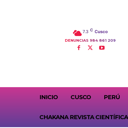
C
7.3
Cusco
DENUNCIAS 984 861 209
SUBSCRIBE
INICIO
CUSCO
PERÚ
CHAKANA REVISTA CIENTÍFICA