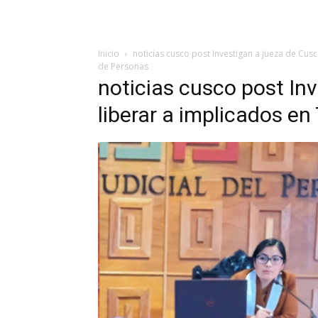
Inicio
noticias cusco post Investigan a jueza de Cus
de Personas
noticias cusco post In
liberar a implicados en