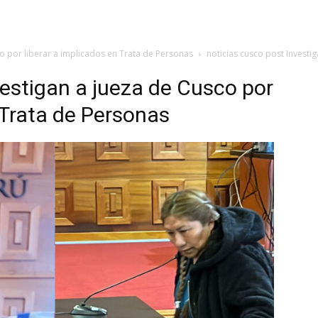
co por liberar a implicados en Trata de Personas
noticias cusco post Investi
vestigan a jueza de Cusco por
 Trata de Personas