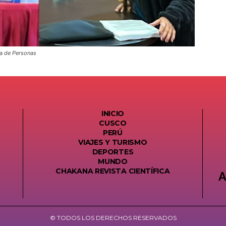
ta de Personas
INICIO
CUSCO
PERÚ
VIAJES Y TURISMO
DEPORTES
MUNDO
CHAKANA REVISTA CIENTÍFICA
A
© TODOS LOS DERECHOS RESERVADOS