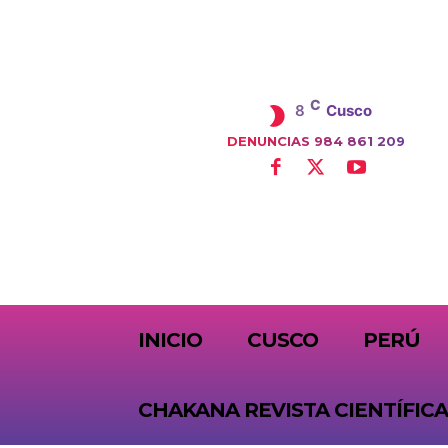
C
8
Cusco
DENUNCIAS 984 861 209
SUBSCRIBE
INICIO
CUSCO
PERÚ
CHAKANA REVISTA CIENTÍFICA