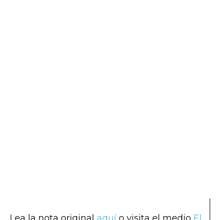
Lea la nota original
aquí
o visita el medio
El