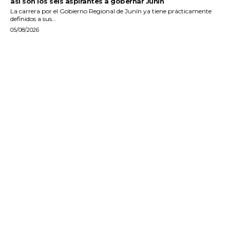
así son los seis aspirantes a gobernar Junín
La carrera por el Gobierno Regional de Junín ya tiene prácticamente
definidos a sus...
05/08/2026