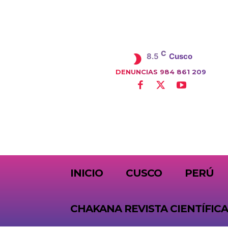
C
8.5
Cusco
DENUNCIAS 984 861 209
SUBSCRIBE
INICIO
CUSCO
PERÚ
CHAKANA REVISTA CIENTÍFICA