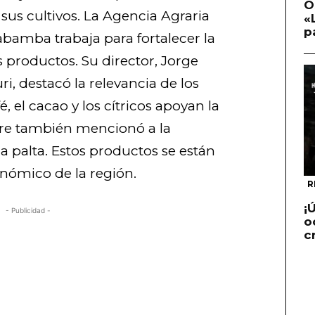
O
 sus cultivos. La Agencia Agraria
«
p
bamba trabaja para fortalecer la
 productos. Su director, Jorge
i, destacó la relevancia de los
é, el cacao y los cítricos apoyan la
rre también mencionó a la
la palta. Estos productos se están
onómico de la región.
R
¡
- Publicidad -
o
c