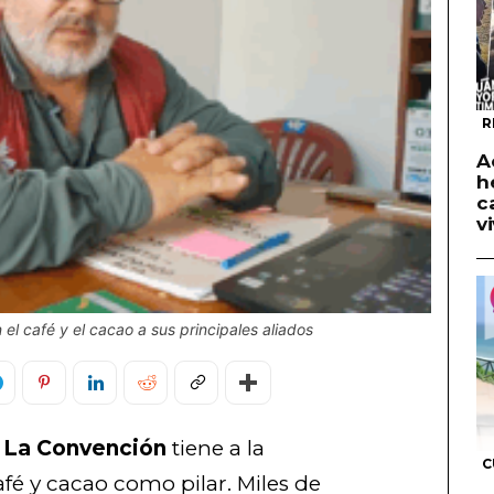
R
A
h
c
v
el café y el cacao a sus principales aliados
e La Convención
tiene a la
C
afé y cacao como pilar. Miles de