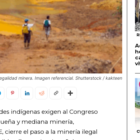
R
A
h
c
v
egalidad minera. Imagen referencial. Shutterstock / kakteen
des indígenas exigen al Congreso
queña y mediana minería,
ierre el paso a la minería ilegal
C