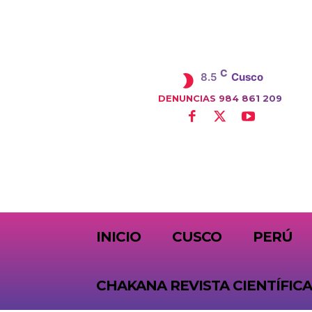
C
8.5
Cusco
DENUNCIAS 984 861 209
SUBSCRIBE
INICIO
CUSCO
PERÚ
CHAKANA REVISTA CIENTÍFICA