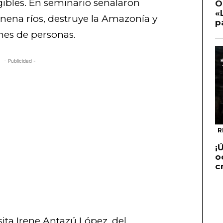
ngibles. En seminario señalaron
O
«
nena ríos, destruye la Amazonía y
p
nes de personas.
- Publicidad -
R
¡
o
c
sita Irene Antazú López, del