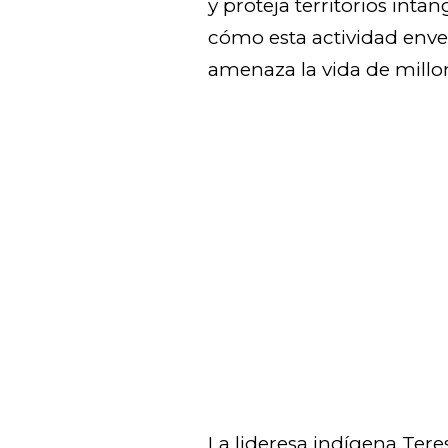
y proteja territorios inta
cómo esta actividad enve
amenaza la vida de millo
La lideresa indígena Tere