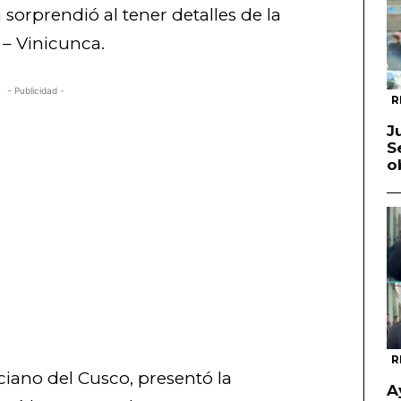
sorprendió al tener detalles de la
 – Vinicunca.
- Publicidad -
R
J
S
o
R
iano del Cusco, presentó la
A