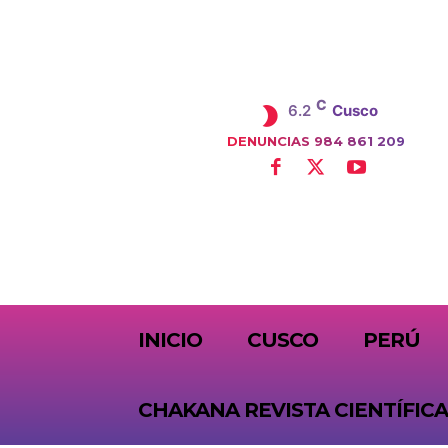
C
6.2
Cusco
DENUNCIAS 984 861 209
SUBSCRIBE
INICIO
CUSCO
PERÚ
CHAKANA REVISTA CIENTÍFICA