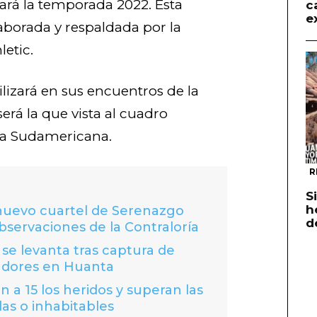
zará la temporada 2022. Esta
c
e
aborada y respaldada por la
etic.
ilizará en sus encuentros de la
erá la que vista al cuadro
pa Sudamericana.
R
S
h
 nuevo cuartel de Serenazgo
d
bservaciones de la Contraloría
se levanta tras captura de
adores en Huanta
 a 15 los heridos y superan las
das o inhabitables