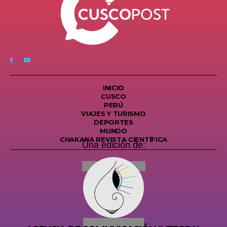
INICIO
CUSCO
PERÚ
VIAJES Y TURISMO
DEPORTES
MUNDO
CHAKANA REVISTA CIENTÍFICA
Una edición de: