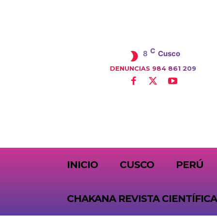
C
8
Cusco
DENUNCIAS 984 861 209
SUBSCRIBE
INICIO
CUSCO
PERÚ
CHAKANA REVISTA CIENTÍFICA