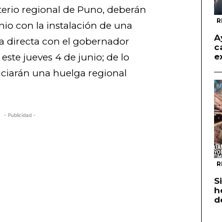
erio regional de Puno, deberán
R
nio con la instalación de una
A
a directa con el gobernador
c
este jueves 4 de junio; de lo
e
niciarán una huelga regional
- Publicidad -
R
S
h
d