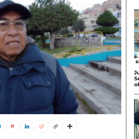
R
J
S
o