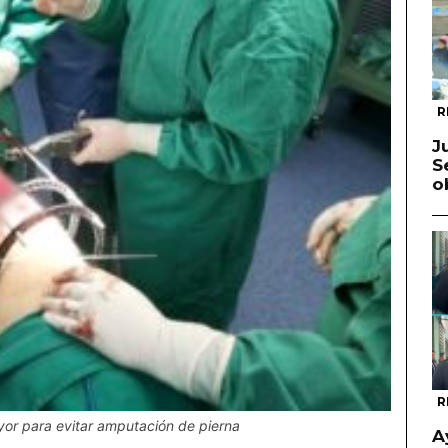
R
J
S
o
R
or para evitar amputación de pierna
A