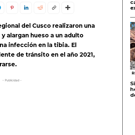
c
e
gional del Cusco realizaron una
 y alargan hueso a un adulto
 infección en la tibia. El
ente de tránsito en el año 2021,
rarse.
R
- Publicidad -
S
h
d