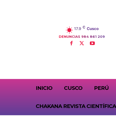
C
17.9
Cusco
DENUNCIAS 984 861 209
SUBSCRIBE
INICIO
CUSCO
PERÚ
CHAKANA REVISTA CIENTÍFICA