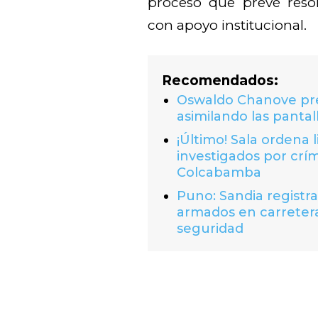
proceso que prevé resol
con apoyo institucional.
Recomendados:
Oswaldo Chanove prem
asimilando las pantal
¡Último! Sala ordena 
investigados por crí
Colcabamba
Puno: Sandia registr
armados en carretera
seguridad