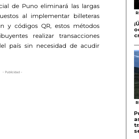
cial de Puno eliminará las largas
R
estos al implementar billeteras
¡
lin y códigos QR, estos métodos
o
buyentes realizar transacciones
c
el país sin necesidad de acudir
.
- Publicidad -
R
P
a
t
s