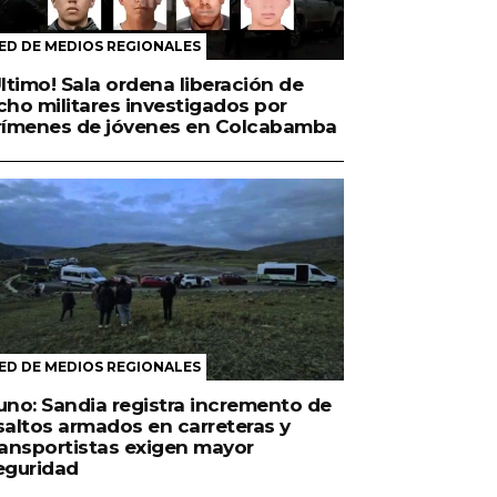
ED DE MEDIOS REGIONALES
Último! Sala ordena liberación de
cho militares investigados por
rímenes de jóvenes en Colcabamba
ED DE MEDIOS REGIONALES
uno: Sandia registra incremento de
saltos armados en carreteras y
ransportistas exigen mayor
eguridad