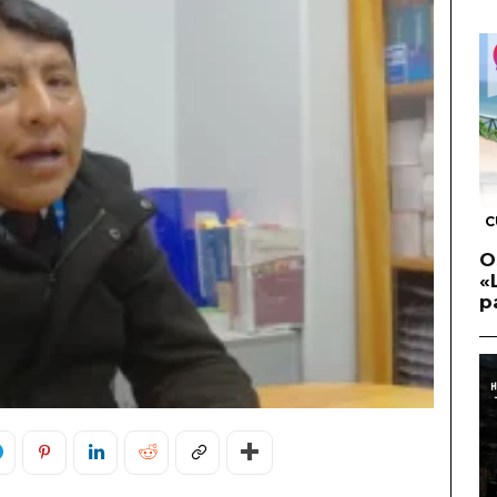
C
O
«
p