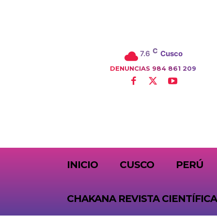
C
7.6
Cusco
DENUNCIAS 984 861 209
SUBSCRIBE
INICIO
CUSCO
PERÚ
CHAKANA REVISTA CIENTÍFICA