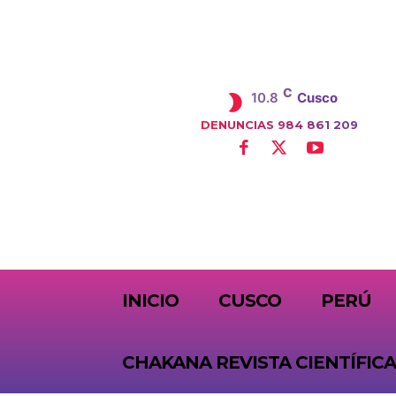
C
10.8
Cusco
DENUNCIAS 984 861 209
SUBSCRIBE
INICIO
CUSCO
PERÚ
CHAKANA REVISTA CIENTÍFICA