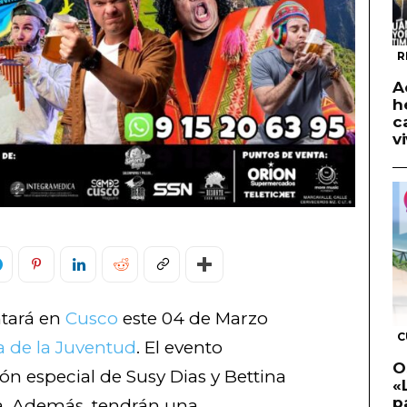
R
A
h
c
v
ntará en
Cusco
este 04 de Marzo
C
a de la Juventud
. El evento
O
ión especial de Susy Dias y Bettina
«
p
a. Además, tendrán una