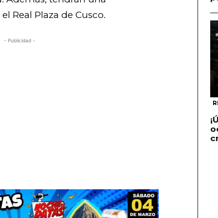
el Real Plaza de Cusco.
- Publicidad -
R
¡
o
c