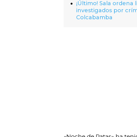
¡Último! Sala ordena 
investigados por crí
Colcabamba
«Noche de Patas» ha tenid