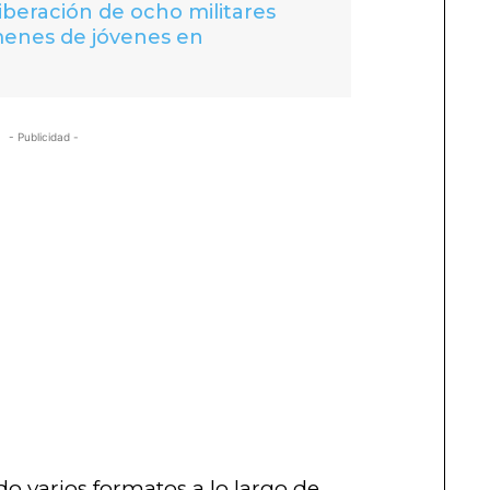
liberación de ocho militares
menes de jóvenes en
- Publicidad -
o varios formatos a lo largo de