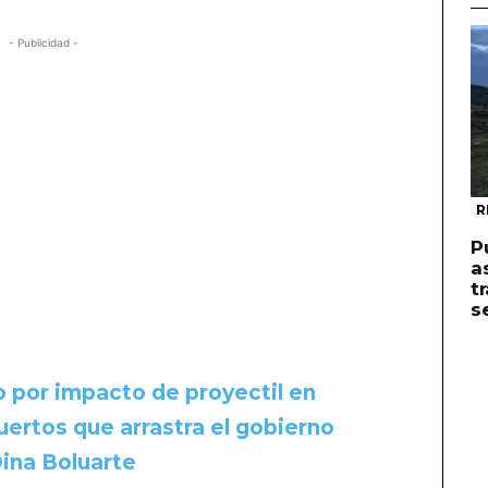
- Publicidad -
R
P
a
t
s
o por impacto de proyectil en
ertos que arrastra el gobierno
ina Boluarte