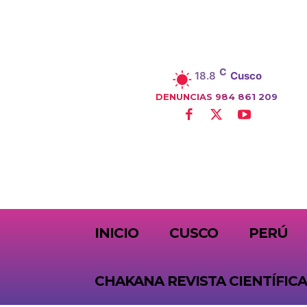
C
18.8
Cusco
DENUNCIAS 984 861 209
SUBSCRIBE
INICIO
CUSCO
PERÚ
CHAKANA REVISTA CIENTÍFICA