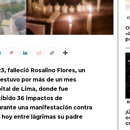
C
O
«
p
, falleció Rosalino Flores, un
n estuvo por más de un mes
ital de Lima, donde fue
cibido 36 impactos de
R
rante una manifestación contra
¡
 hoy entre lágrimas su padre
o
c