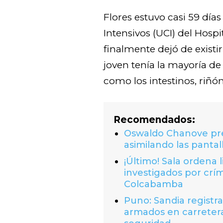
Flores estuvo casi 59 día
Intensivos (UCI) del Hosp
finalmente dejó de existi
joven tenía la mayoría de
como los intestinos, riñó
Recomendados:
Oswaldo Chanove prem
asimilando las pantal
¡Último! Sala ordena 
investigados por crí
Colcabamba
Puno: Sandia registr
armados en carretera