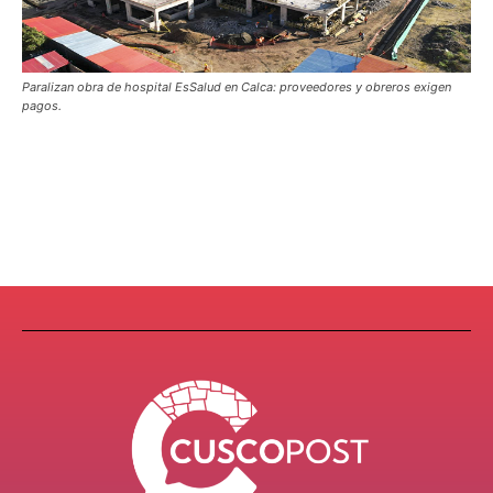
Paralizan obra de hospital EsSalud en Calca: proveedores y obreros exigen
pagos.