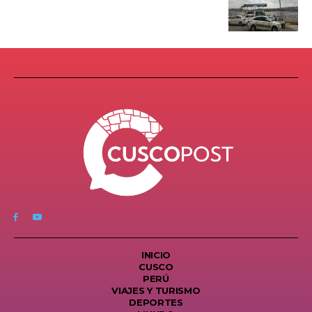
INICIO
CUSCO
PERÚ
VIAJES Y TURISMO
DEPORTES