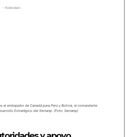
- Publicidad -
es el embajador de Canadá para Perú y Bolivia, el comandante
Desarrollo Estratégico del Sernanp. (Foto: Sernanp)
utoridades y apoyo