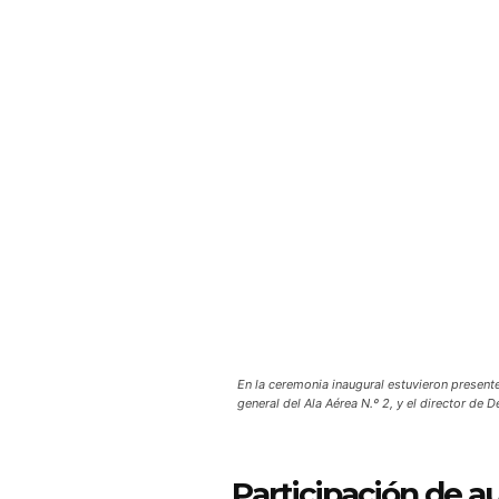
En la ceremonia inaugural estuvieron present
general del Ala Aérea N.º 2, y el director de 
Participación de a