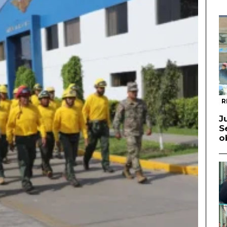
R
J
S
o