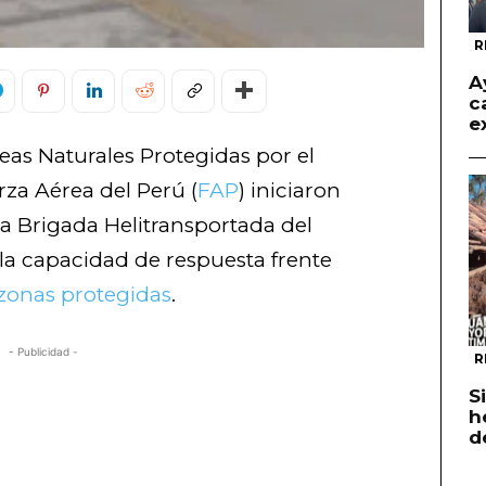
R
A
c
e
reas Naturales Protegidas por el
erza Aérea del Perú (
FAP
) iniciaron
ra Brigada Helitransportada del
 la capacidad de respuesta frente
zonas protegidas
.
- Publicidad -
R
S
h
d