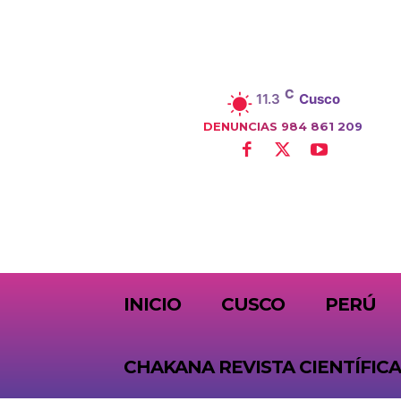
C
11.3
Cusco
DENUNCIAS 984 861 209
SUBSCRIBE
INICIO
CUSCO
PERÚ
CHAKANA REVISTA CIENTÍFICA