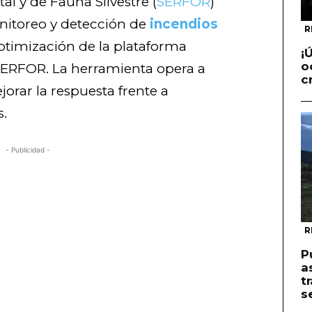
tal y de Fauna Silvestre (
SERFOR
)
nitoreo y detección de
incendios
R
 optimización de la plataforma
¡
o
 SERFOR. La herramienta opera a
c
jorar la respuesta frente a
.
- Publicidad -
R
P
a
t
s