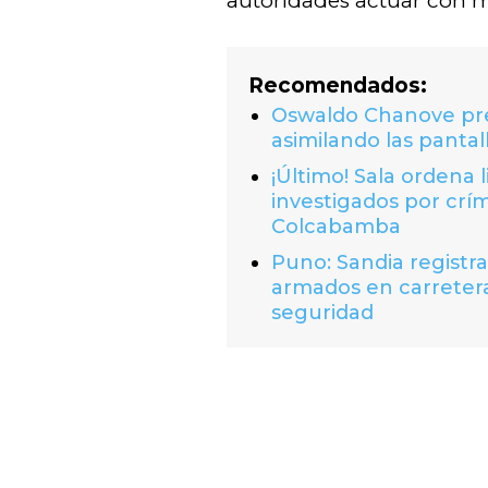
autoridades actuar con m
Recomendados:
Oswaldo Chanove prem
asimilando las pantal
¡Último! Sala ordena 
investigados por crí
Colcabamba
Puno: Sandia registr
armados en carretera
seguridad