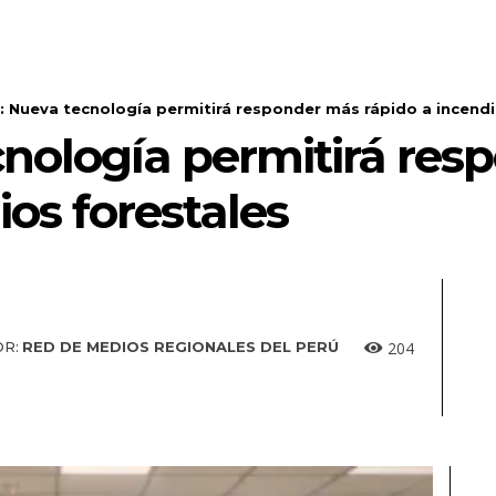
: Nueva tecnología permitirá responder más rápido a incendi
cnología permitirá re
ios forestales
204
R:
RED DE MEDIOS REGIONALES DEL PERÚ