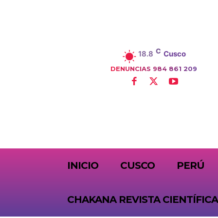
C
18.8
Cusco
DENUNCIAS 984 861 209
SUBSCRIBE
INICIO
CUSCO
PERÚ
CHAKANA REVISTA CIENTÍFICA