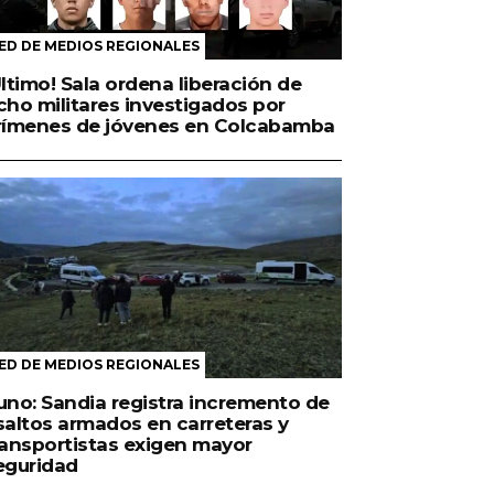
ED DE MEDIOS REGIONALES
Último! Sala ordena liberación de
cho militares investigados por
rímenes de jóvenes en Colcabamba
ED DE MEDIOS REGIONALES
uno: Sandia registra incremento de
saltos armados en carreteras y
ransportistas exigen mayor
eguridad