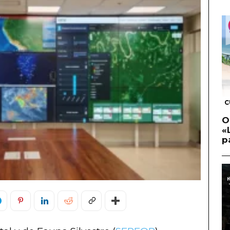
C
O
«
p