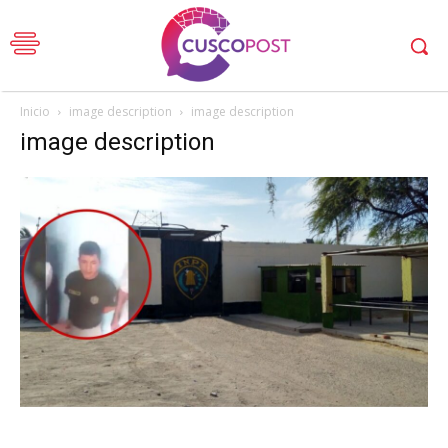
Inicio
image description
image description
image description