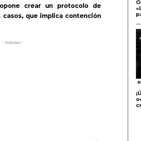
O
opone crear un protocolo de
«
p
s casos, que implica contención
- Publicidad -
R
¡
o
c