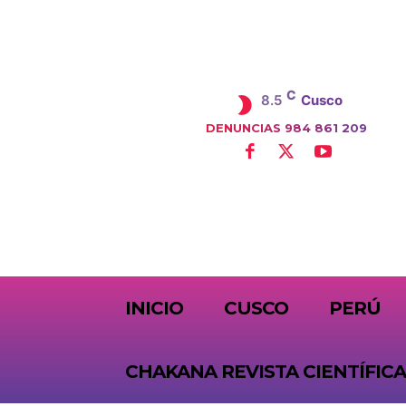
C
8.5
Cusco
DENUNCIAS 984 861 209
SUBSCRIBE
INICIO
CUSCO
PERÚ
CHAKANA REVISTA CIENTÍFICA