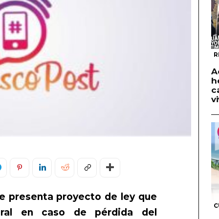
R
A
h
c
v
e presenta proyecto de ley que
C
oral en caso de pérdida del