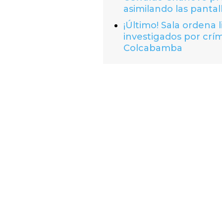
asimilando las pantal
¡Último! Sala ordena 
investigados por crí
Colcabamba