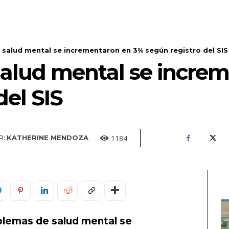
salud mental se incrementaron en 3% según registro del SIS
alud mental se incre
del SIS
1184
R:
KATHERINE MENDOZA
blemas de salud mental se