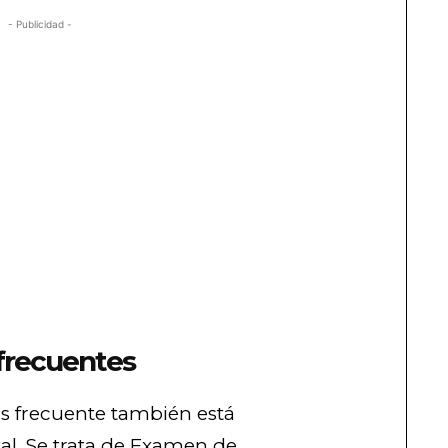
- Publicidad -
frecuentes
ás frecuente también está
al. Se trata de Examen de