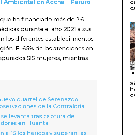
l Ambiental en Accha – Paruro
c
e
 que ha financiado más de 2.6
édicas durante el año 2021 a sus
n los diferentes establecimientos
egión. El 65% de las atenciones en
segurados SIS mujeres, mientras
R
S
h
d
 nuevo cuartel de Serenazgo
bservaciones de la Contraloría
se levanta tras captura de
adores en Huanta
 a 15 los heridos y superan las