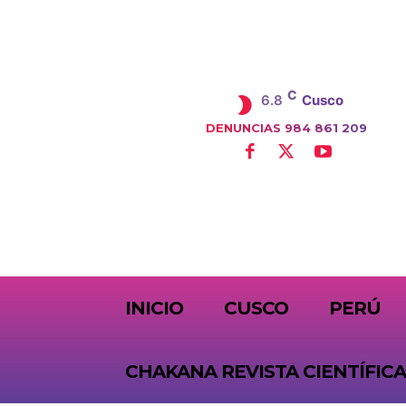
C
6.8
Cusco
DENUNCIAS 984 861 209
SUBSCRIBE
INICIO
CUSCO
PERÚ
CHAKANA REVISTA CIENTÍFICA