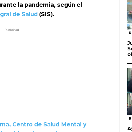
rante la pandemia, según el
gral de Salud
(SIS).
- Publicidad -
R
J
S
o
R
na, Centro de Salud Mental y
A