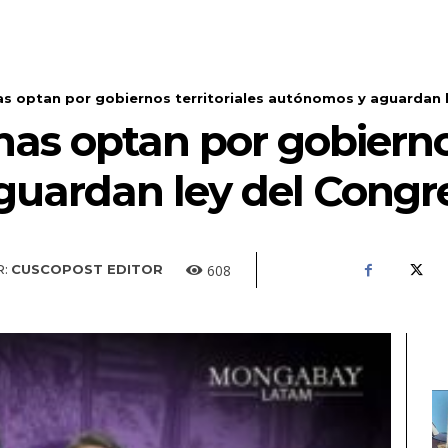
as optan por gobiernos territoriales autónomos y aguardan 
as optan por gobiernos
uardan ley del Congr
608
:
CUSCOPOST EDITOR