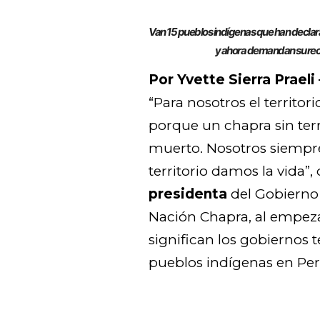
Van 15 pueblos indígenas que han declarad
y ahora demandan su rec
Por Yvette Sierra Prae
“Para nosotros el territori
porque un chapra sin terr
muerto. Nosotros siempr
territorio damos la vida”, 
presidenta
del Gobierno 
Nación Chapra, al empeza
significan los gobiernos 
pueblos indígenas en Per