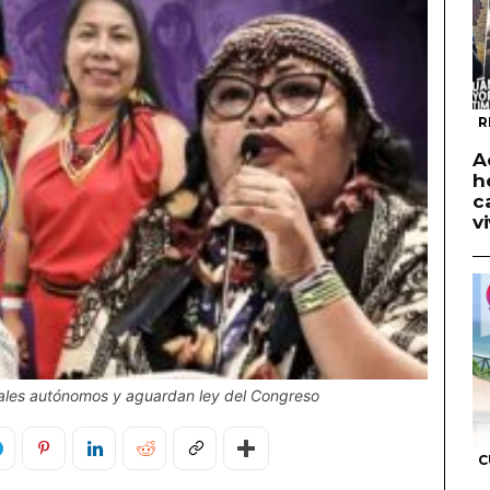
R
A
h
c
v
riales autónomos y aguardan ley del Congreso
C