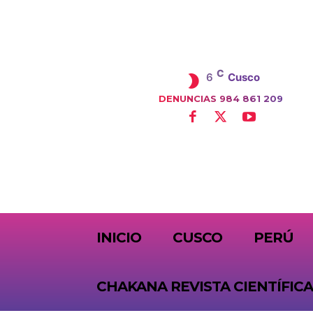
C
6
Cusco
DENUNCIAS 984 861 209
SUBSCRIBE
INICIO
CUSCO
PERÚ
CHAKANA REVISTA CIENTÍFICA