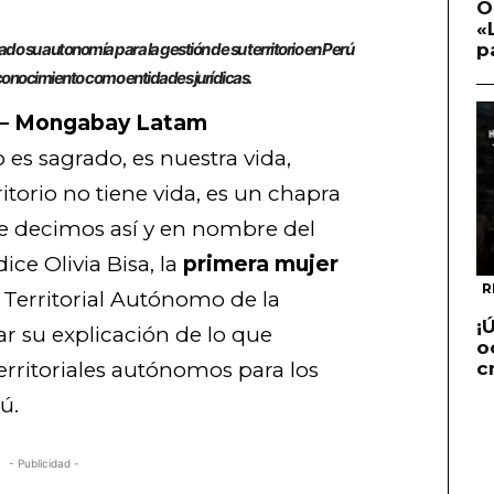
O
«
p
o su autonomía para la gestión de su territorio en Perú
onocimiento como entidades jurídicas.
li – Mongabay Latam
o es sagrado, es nuestra vida,
itorio no tiene vida, es un chapra
e decimos así y en nombre del
dice Olivia Bisa, la
primera mujer
R
Territorial Autónomo de la
¡
r su explicación de lo que
o
c
territoriales autónomos para los
ú.
- Publicidad -