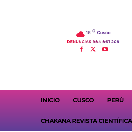
C
16
Cusco
DENUNCIAS 984 861 209
SUBSCRIBE
INICIO
CUSCO
PERÚ
CHAKANA REVISTA CIENTÍFICA