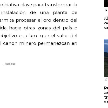
iciativa clave para transformar la
R
 instalación de una planta de
¡
ermita procesar el oro dentro del
o
alida hacia otras zonas del país o
c
objetivo es claro: que el valor del
del canon minero permanezcan en
- Publicidad -
R
P
a
t
s