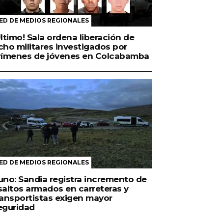
ED DE MEDIOS REGIONALES
Último! Sala ordena liberación de
cho militares investigados por
rímenes de jóvenes en Colcabamba
ED DE MEDIOS REGIONALES
uno: Sandia registra incremento de
saltos armados en carreteras y
ransportistas exigen mayor
eguridad