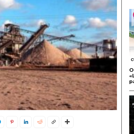
C
O
«
p