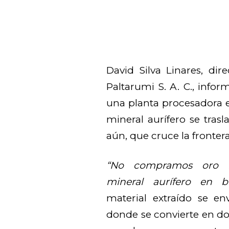
David Silva Linares, di
Paltarumi S. A. C., info
una planta procesadora e
mineral aurífero se trasl
aún, que cruce la frontera
“No compramos oro m
mineral aurífero en b
material extraído se en
donde se convierte en d