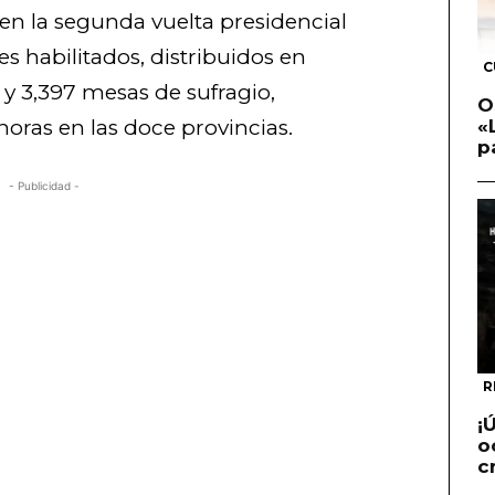
en la segunda vuelta presidencial
s habilitados, distribuidos en
C
y 3,397 mesas de sufragio,
O
horas en las doce provincias.
«
p
- Publicidad -
R
¡
o
c