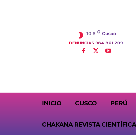
C
10.8
Cusco
DENUNCIAS 984 861 209
SUBSCRIBE
INICIO
CUSCO
PERÚ
CHAKANA REVISTA CIENTÍFICA