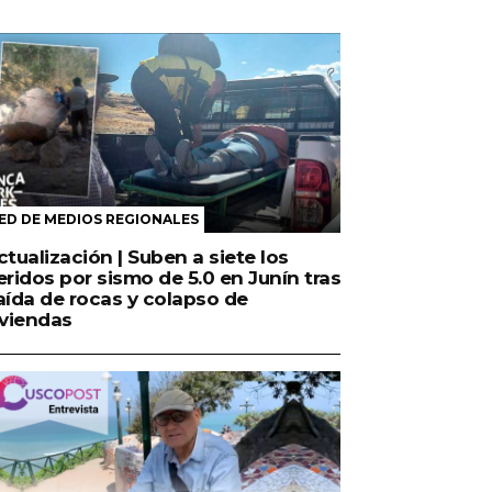
ED DE MEDIOS REGIONALES
ctualización | Suben a siete los
eridos por sismo de 5.0 en Junín tras
aída de rocas y colapso de
iviendas