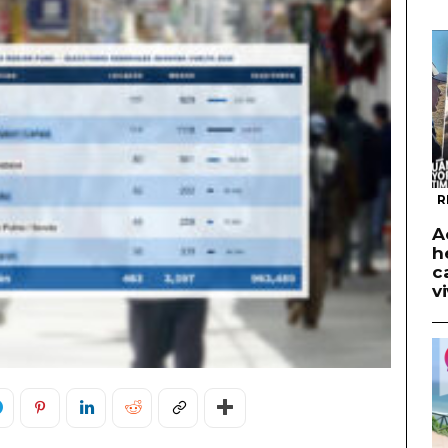
R
A
h
c
v