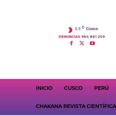
C
5.5
Cusco
DENUNCIAS 984 861 209
SUBSCRIBE
INICIO
CUSCO
PERÚ
CHAKANA REVISTA CIENTÍFICA