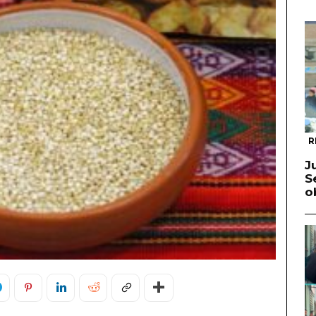
R
J
S
o