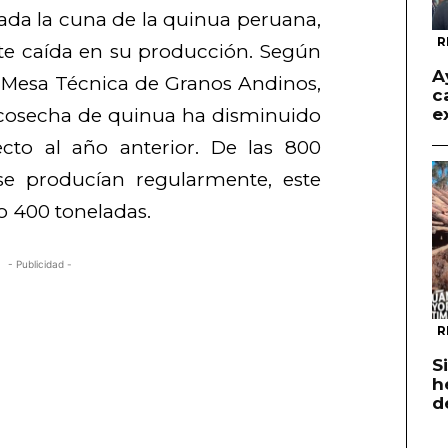
ada la cuna de la quinua peruana,
R
te caída en su producción. Según
A
a Mesa Técnica de Granos Andinos,
c
a cosecha de quinua ha disminuido
e
to al año anterior. De las 800
se producían regularmente, este
o 400 toneladas.
- Publicidad -
R
S
h
d