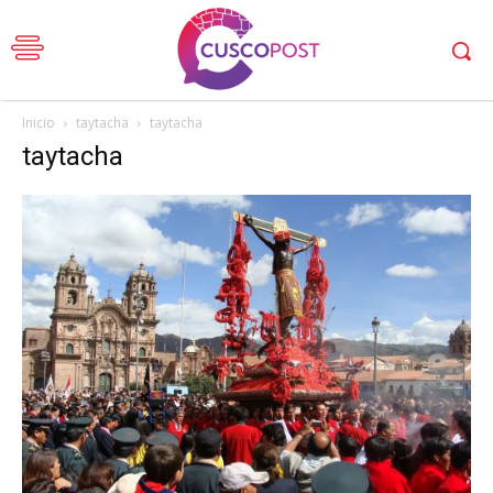
Inicio
taytacha
taytacha
taytacha