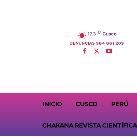
C
17.3
Cusco
DENUNCIAS 984 861 209
SUBSCRIBE
INICIO
CUSCO
PERÚ
CHAKANA REVISTA CIENTÍFICA