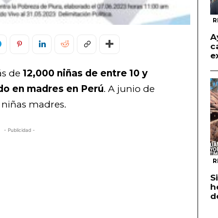
R
A
c
e
ás de
12,000 niñas de entre 10 y
ido en madres en Perú
. A junio de
0 niñas madres.
- Publicidad -
R
S
h
d