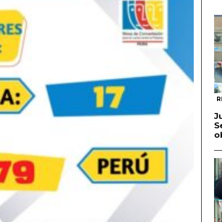
R
J
S
o