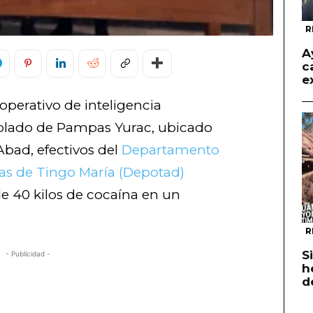
R
A
c
e
operativo de inteligencia
oblado de Pampas Yurac, ubicado
Abad, efectivos del
Departamento
as de Tingo María (Depotad)
e 40 kilos de cocaína en un
R
S
- Publicidad -
h
d