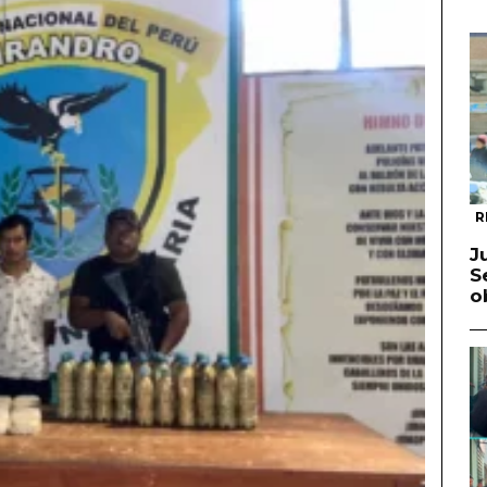
R
J
S
o