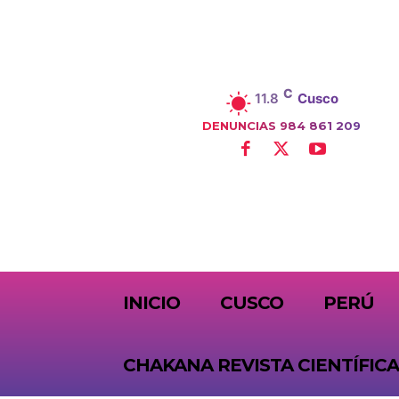
C
11.8
Cusco
DENUNCIAS 984 861 209
SUBSCRIBE
INICIO
CUSCO
PERÚ
CHAKANA REVISTA CIENTÍFICA