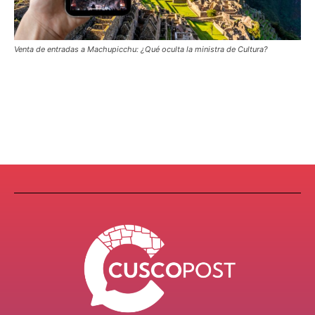
Venta de entradas a Machupicchu: ¿Qué oculta la ministra de Cultura?