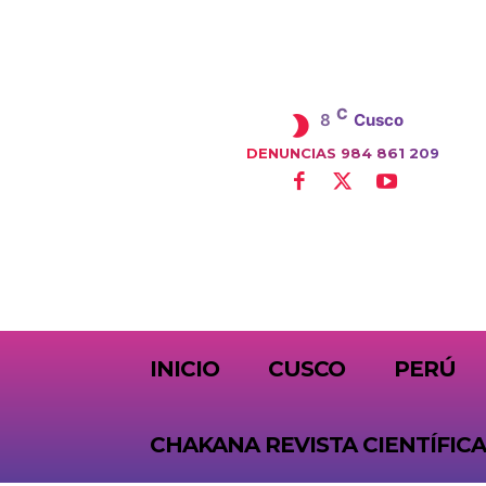
C
8
Cusco
DENUNCIAS 984 861 209
SUBSCRIBE
INICIO
CUSCO
PERÚ
CHAKANA REVISTA CIENTÍFICA