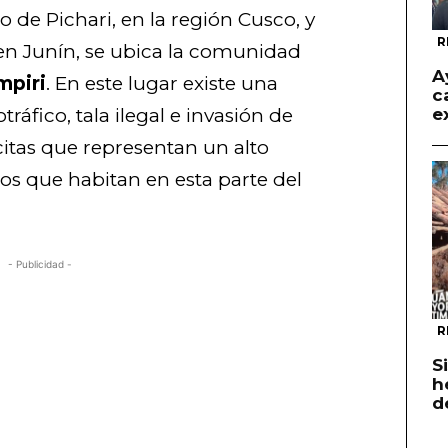
ito de Pichari, en la región Cusco, y
R
 en Junín, se ubica la comunidad
A
mpiri
. En este lugar existe una
c
ráfico, tala ilegal e invasión de
e
lícitas que representan un alto
os que habitan en esta parte del
- Publicidad -
R
S
h
d