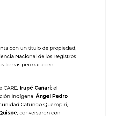
ta con un título de propiedad,
dencia Nacional de los Registros
sus tierras permanecen
de CARE,
Irupé Cañari
; el
ación indígena,
Ángel Pedro
 comunidad Catungo Quempiri,
 Quispe
, conversaron con