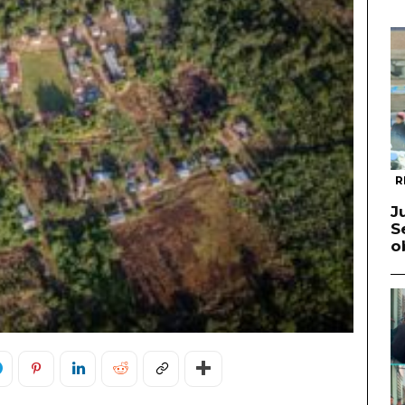
R
J
S
o